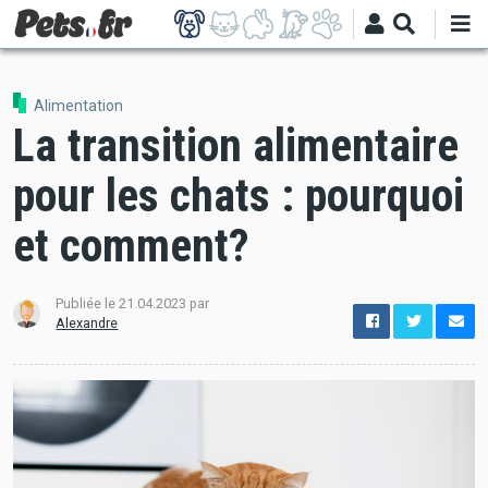
Aller
au
contenu
principal
Alimentation
La transition alimentaire
pour les chats : pourquoi
et comment?
Publiée le
21.04.2023
par
options
Alexandre
de
configuration
Ouvert