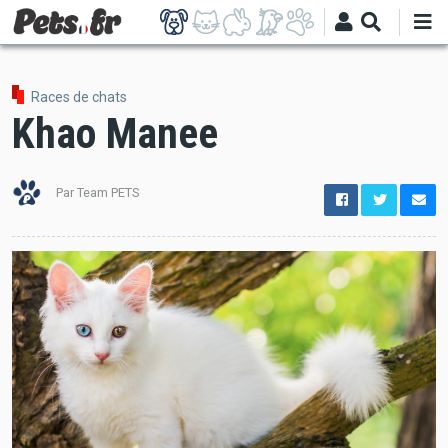
Aller
au
contenu
principal
Races de chats
Khao Manee
Par Team PETS
options
de
configuration
Ouvert