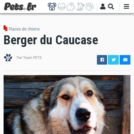
Aller
au
contenu
principal
Races de chiens
Berger du Caucase
Par Team PETS
options
de
configuration
Ouvert