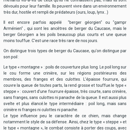
dévoués pour leur famille. Ils peuvent vivre dans un environnement
très dur, hostile et rempli de prédateurs (ours, loup, lynx...)
Il est encore parfois appelé "berger géorgien" ou "gampr
Arménien" , qui sont les ancêtres de berger du Caucase, mais le
berger Géorgien a les poils beaucoup plus courts et une queue
moins touffue. C'est une race très rare de nos jours.
On distingue trois types de berger du Caucase, qu'on distingue par
son poil :
Le type « montagne » : poils de couverture plus long. Le poil long sur
le cou forme une crinière, sur les régions postérieures des
membres, des franges et des culottes. L’épaisse fourrure, qui
couvre la queue de toutes parts, la rend grosse et touffue.le type «
steppe » : couvert d’une fourrure épaisse, très courte, sans crinière,
sans franges, sans culottes ni panache de la queue. Il est aussi plus
svelte et plus élancé.le type intermédiaire : poil long, mais sans
crinière ni franges ni culottes ni panache.
Le type influence peu le caractère de ce chien, mais change
notamment le style de sa défense. Ainsi, chez le type « steppe » et
le type « montagne », le combat consiste à porter des coups, avec