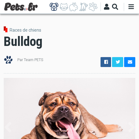
Aller
au
contenu
principal
Races de chiens
Bulldog
Par Team PETS
options
de
configuration
Ouvert