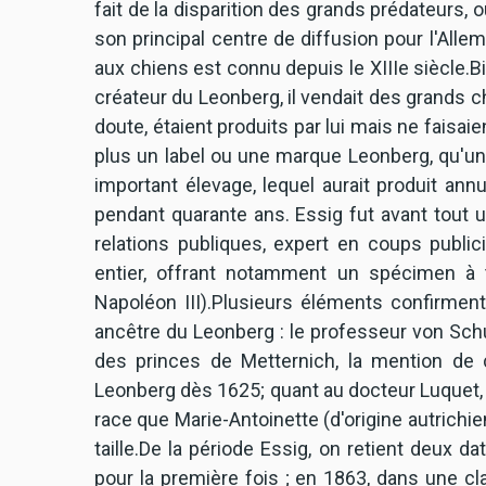
fait de la disparition des grands prédateurs, 
son principal centre de diffusion pour l'Alle
aux chiens est connu depuis le XIIIe siècle.B
créateur du Leonberg, il vendait des grands c
doute, étaient produits par lui mais ne faisaien
plus un label ou une marque Leonberg, qu'une 
important élevage, lequel aurait produit ann
pendant quarante ans. Essig fut avant tout 
relations publiques, expert en coups publici
entier, offrant notamment un spécimen à 
Napoléon III).Plusieurs éléments confirment 
ancêtre du Leonberg : le professeur von Schu
des princes de Metternich, la mention de
Leonberg dès 1625; quant au docteur Luquet, 
race que Marie-Antoinette (d'origine autrichi
taille.De la période Essig, on retient deux 
pour la première fois ; en 1863, dans une cla