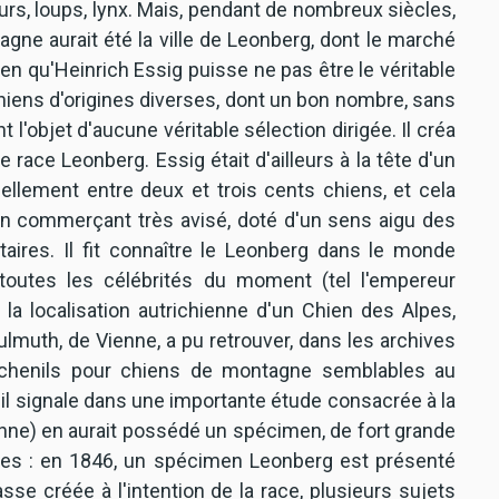
ours, loups, lynx. Mais, pendant de nombreux siècles,
magne aurait été la ville de Leonberg, dont le marché
ien qu'Heinrich Essig puisse ne pas être le véritable
hiens d'origines diverses, dont un bon nombre, sans
t l'objet d'aucune véritable sélection dirigée. Il créa
race Leonberg. Essig était d'ailleurs à la tête d'un
uellement entre deux et trois cents chiens, et cela
un commerçant très avisé, doté d'un sens aigu des
taires. Il fit connaître le Leonberg dans le monde
toutes les célébrités du moment (tel l'empereur
la localisation autrichienne d'un Chien des Alpes,
lmuth, de Vienne, a pu retrouver, dans les archives
 chenils pour chiens de montagne semblables au
il signale dans une importante étude consacrée à la
enne) en aurait possédé un spécimen, de fort grande
dates : en 1846, un spécimen Leonberg est présenté
sse créée à l'intention de la race, plusieurs sujets