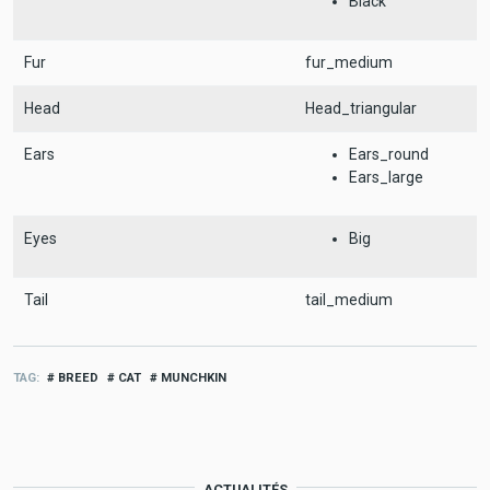
Black
Fur
fur_medium
Head
Head_triangular
Ears
Ears_round
Ears_large
Eyes
Big
Tail
tail_medium
TAG
BREED
CAT
MUNCHKIN
ACTUALITÉS