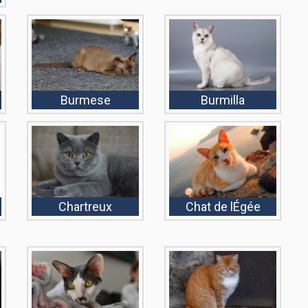
Burmese
Burmilla
Chartreux
Chat de lÉgée