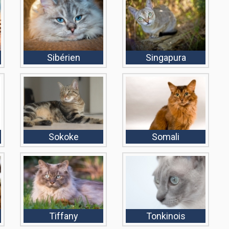
Sibérien
Singapura
Sokoke
Somali
Tiffany
Tonkinois