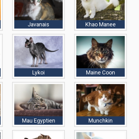
Javanais
Khao Manee
Lykoi
Maine Coon
Mau Egyptien
Munchkin