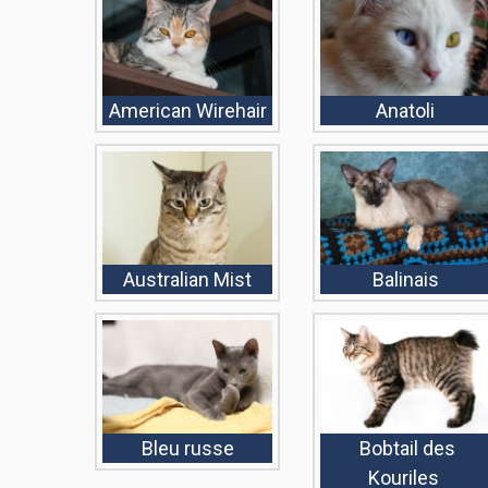
American Wirehair
Anatoli
Australian Mist
Balinais
Bleu russe
Bobtail des
Kouriles