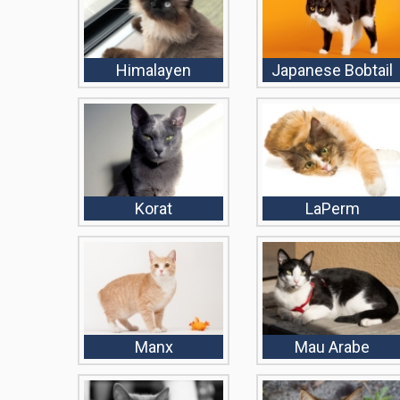
Himalayen
Japanese Bobtail
Korat
LaPerm
Manx
Mau Arabe