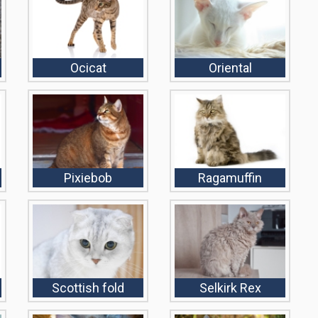
Ocicat
Oriental
Pixiebob
Ragamuffin
Scottish fold
Selkirk Rex