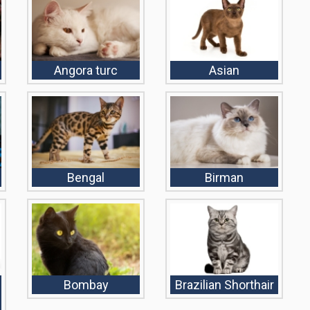
Angora turc
Asian
Bengal
Birman
Bombay
Brazilian Shorthair