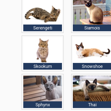
Serengeti
Siamois
Skookum
Snowshoe
Sphynx
Thaï