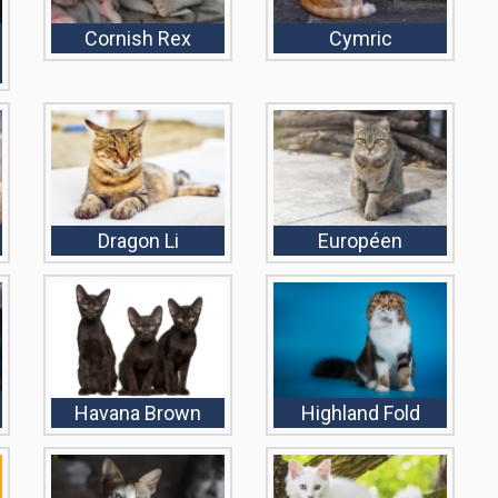
Cornish Rex
Cymric
Dragon Li
Européen
Havana Brown
Highland Fold