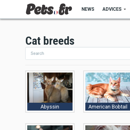
Skip
NEWS
ADVICES
to
main
content
Cat breeds
Abyssin
American Bobtail