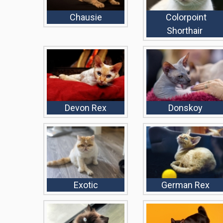
Chausie
Colorpoint
Shorthair
Devon Rex
Donskoy
Exotic
German Rex