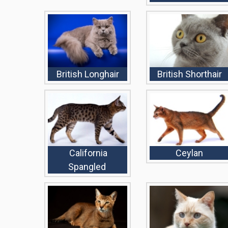
British Longhair
British Shorthair
California
Ceylan
Spangled