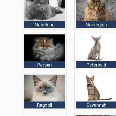
Nebelung
Norvégien
Persan
Peterbald
Ragdoll
Savannah