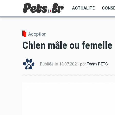
Aller
ACTUALITÉ
CONSE
au
contenu
principal
Adoption
Chien mâle ou femelle
Publiée le
13.07.2021
par
Team PETS