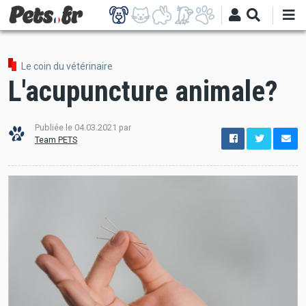
Aller
au
contenu
principal
Le coin du vétérinaire
L'acupuncture animale?
Publiée le
04.03.2021
par
options
Team PETS
de
configuration
Ouvert