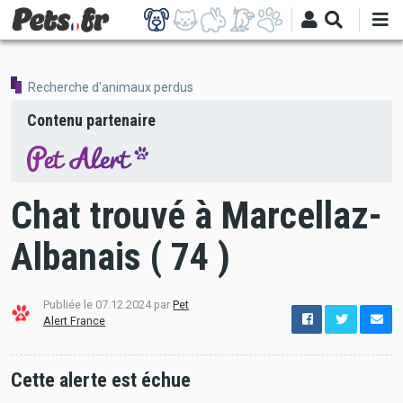
Aller
au
contenu
principal
Recherche d'animaux perdus
Contenu partenaire
Chat trouvé à Marcellaz-
Albanais ( 74 )
Publiée le 07.12.2024 par
Pet
options
Alert France
de
configuration
Ouvert
Cette alerte est échue