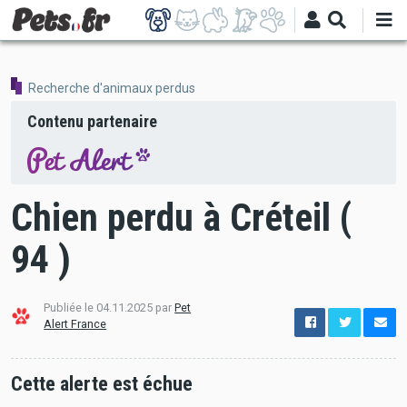
Aller
au
contenu
principal
Recherche d'animaux perdus
Contenu partenaire
Chien perdu à Créteil (
94 )
Publiée le 04.11.2025 par
Pet
options
Alert France
de
configuration
Ouvert
Cette alerte est échue