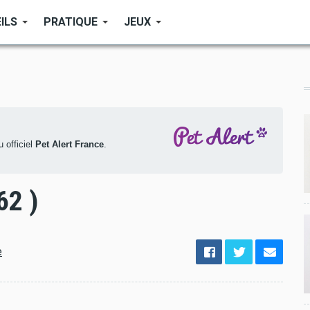
ILS
PRATIQUE
JEUX
 officiel
Pet Alert France
.
62 )
options
e
de
configuration
Ouvert