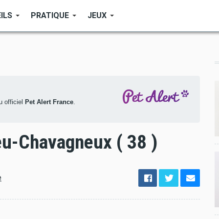
ILS
PRATIQUE
JEUX
 officiel
Pet Alert France
.
eu-Chavagneux ( 38 )
options
e
de
configuration
Ouvert