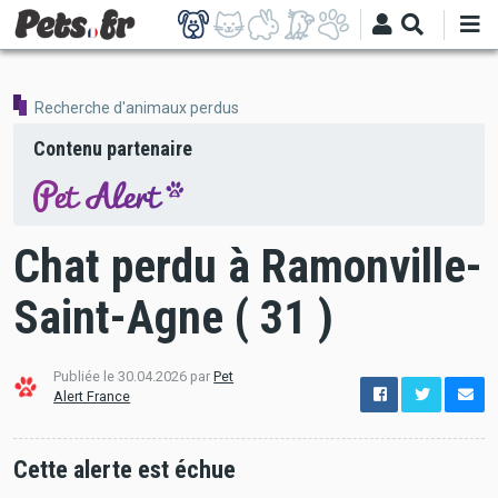
Aller
au
contenu
principal
Recherche d'animaux perdus
Contenu partenaire
Chat perdu à Ramonville-
Saint-Agne ( 31 )
Publiée le 30.04.2026 par
Pet
options
Alert France
de
configuration
Ouvert
Cette alerte est échue