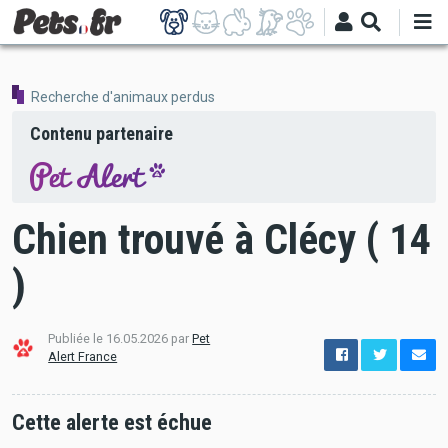
Aller
au
contenu
principal
Recherche d'animaux perdus
Contenu partenaire
Chien trouvé à Clécy ( 14
)
Publiée le 16.05.2026 par
Pet
options
Alert France
de
configuration
Ouvert
Cette alerte est échue