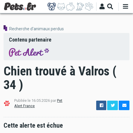
Aller
au
contenu
principal
Recherche d'animaux perdus
Contenu partenaire
Chien trouvé à Valros (
34 )
Publiée le 16.05.2026 par
Pet
options
Alert France
de
configuration
Ouvert
Cette alerte est échue