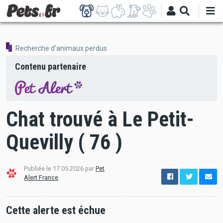
Aller
au
contenu
principal
Recherche d'animaux perdus
Contenu partenaire
Chat trouvé à Le Petit-
Quevilly ( 76 )
Publiée le 17.05.2026 par
Pet
options
Alert France
de
configuration
Ouvert
Cette alerte est échue