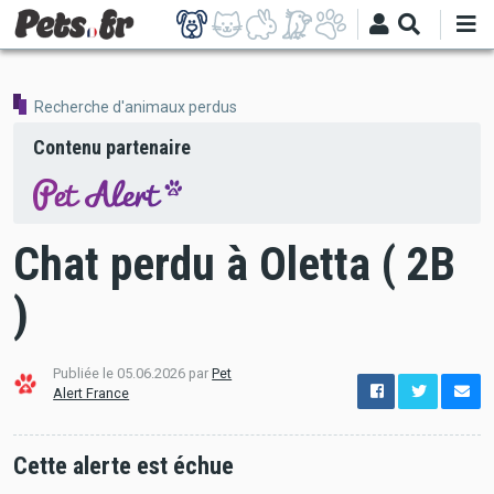
Aller
au
contenu
principal
Recherche d'animaux perdus
Contenu partenaire
Chat perdu à Oletta ( 2B
)
Publiée le 05.06.2026 par
Pet
options
Alert France
de
configuration
Ouvert
Cette alerte est échue