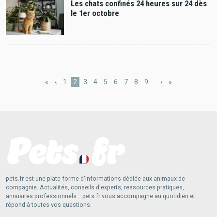
Les chats confinés 24 heures sur 24 dès
le 1er octobre
Pagination
Première
«
Page
‹
Page
1
Page
2
Page
3
Page
4
Page
5
Page
6
Page
7
Page
8
Page
9
…
Page
›
Dernière
»
page
précédente
actuelle
suivante
page
pets.fr est une plate-forme d'informations dédiée aux animaux de
compagnie. Actualités, conseils d'experts, ressources pratiques,
annuaires professionnels : pets.fr vous accompagne au quotidien et
répond à toutes vos questions.