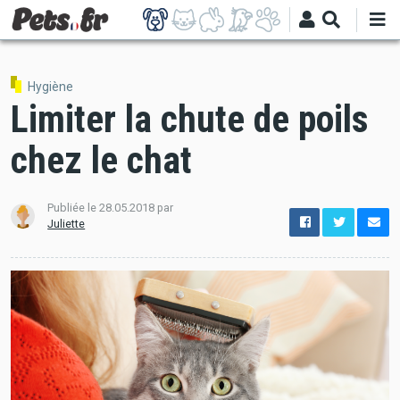
Aller
au
contenu
principal
Hygiène
Limiter la chute de poils
chez le chat
Publiée le
28.05.2018
par
options
Juliette
de
configuration
Ouvert